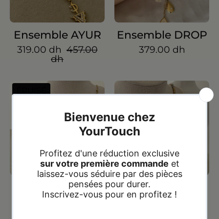
Ensemble AYUR
Ensemble DROP
319.00 dh
457.00
379.00 dh
dh
Ensemble
Ensemble
ÉPUISÉ
LIORA
NEXA
Ensemble LIORA
Ensemble NEXA
229.00 dh
278.00
329.00 dh
389.00
dh
dh