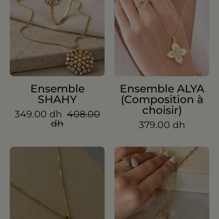
(Composition
à
choisir)
Ensemble
Ensemble ALYA
SHAHY
(Composition à
choisir)
349.00 dh
408.00
dh
379.00 dh
Ensemble
Ensemble
AYUR
DROP