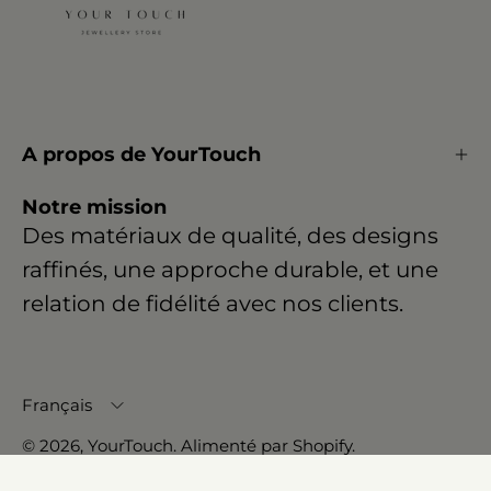
A propos de YourTouch
Notre mission
Des matériaux de qualité, des designs
raffinés, une approche durable, et une
relation de fidélité avec nos clients.
Langue
Français
© 2026,
YourTouch
.
Alimenté par
Shopify
.