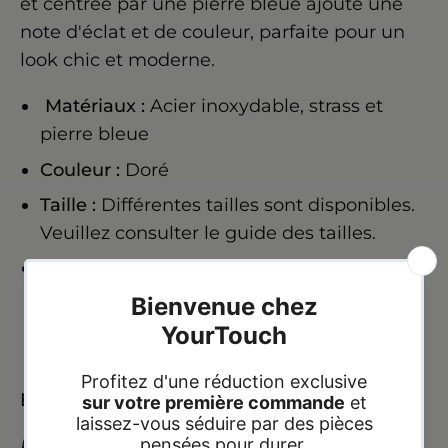
et centrée par une pierre bleue ajoute une
note d'éclat et de couleur, parfaite pour un
look chic et moderne.
Matériaux :
Acier inoxydable, strass et
pierre bleue
Couleur :
Doré
Taille :
Diff
é
rentes tailles sont disponibles.
Veuillez consulter le guide des tailles.
Caractéristiques :
Hypoallergéniques,
résistants à l'eau et ne noircissent pas.
Expédition :
24h à 72h heures
Paiement à la livraison