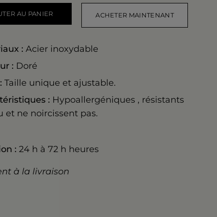
UTER AU PANIER
ACHETER MAINTENANT
iaux :
Acier inoxydable
ur :
Doré
:
Taille unique et ajustable.
téristiques :
Hypoallergéniques
, résistants
u et ne noircissent pas.
on :
24 h à 72 h heures
t à la livraison