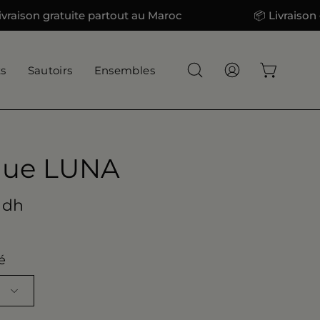
on gratuite partout au Maroc
📦 Livraison gratu
ts
Sautoirs
Ensembles
Ouvrir
Mon
Ouvrir le
la
compte
barre
de
recherche
gue LUNA
 dh
é