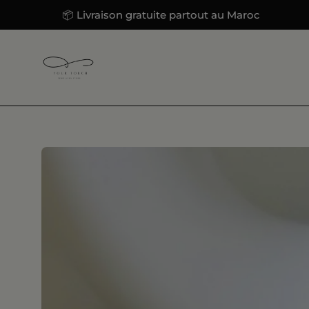
Aller
📦 Livraison gratuite partout au Maroc
📦
au
contenu
Ouvrir
la
visionneuse
d'images