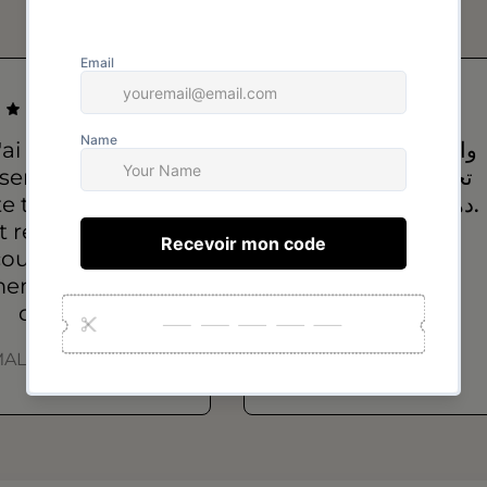
'ai acheté un
واعرين، إلا شفتيهم
semble que je
تحلفي عليهم حتى
e tous les jours,
دهب… شكراً بزاف.
st resté intact, la
ouleur est la
سعاد
eme, bonne
سعاد
qualité !
ALAK Bouldine