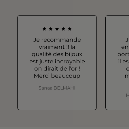
Je recommande
J
vraiment !! la
en
qualité des bijoux
port
est juste incroyable
il e
on dirait de l'or !
c
Merci beaucoup
m
Sanaa BELMAHI
M