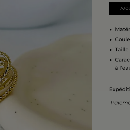
AJO
Matér
Coule
Taille 
Carac
à l'ea
Expéditi
Paiemen