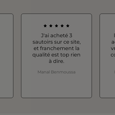
J'ai acheté 3
sautoirs sur ce site,
a
et franchement la
v
qualité est top rien
c
à dire.
Manal Benmoussa