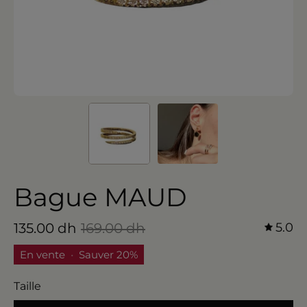
Bague MAUD
135.00 dh
169.00 dh
5.0
En vente
•
Sauver
20%
Taille