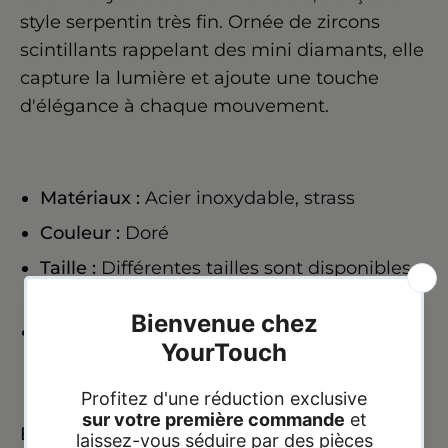
style serpentin très fin. Ornée de zircons
scintillants rappelant des mini diamants, elle
capture la lumière et ajoute une touche
d'élégance à chaque mouvement.
Matériaux :
Acier inoxydable, strass
Couleur :
Doré
Taille :
Différentes tailles sont disponibles.
Veuillez consulter le guide des tailles.
Caractéristiques :
Hypoallergéniques
,
résistants à l'eau et ne noircissent pas.
Expédition :
24
h
à 72
h
heures