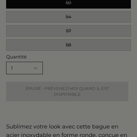
50
54
57
58
Quantité
1
ÉPUISÉ - PRÉVENEZ-MOI QUAND IL EST
DISPONIBLE
Sublimez
votre look avec cette bague en
acier inoxydable en forme ronde, conçue en