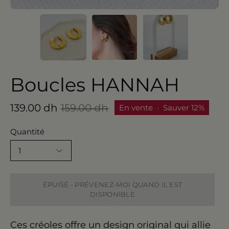
Boucles HANNAH
139.00 dh
159.00 dh
En vente
•
Sauver
12%
Quantité
1
ÉPUISÉ - PRÉVENEZ-MOI QUAND IL EST
DISPONIBLE
Ces créoles offre un design original qui allie