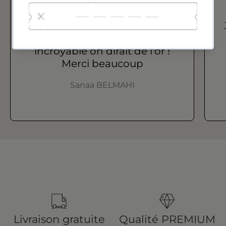
Je recommande vraiment !! la
qualité des bijoux est juste
incroyable on dirait de l'or !
Merci beaucoup
Sanaa BELMAHI
Livraison gratuite
Qualité PREMIUM