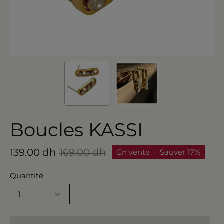
Boucles KASSI
139.00 dh
169.00 dh
En vente
•
Sauver
17%
Quantité
1