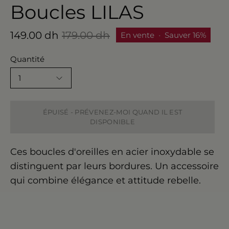
Boucles LILAS
149.00 dh
179.00 dh
En vente
•
Sauver
16%
Quantité
1
ÉPUISÉ - PRÉVENEZ-MOI QUAND IL EST
DISPONIBLE
Ces boucles d'oreilles en acier inoxydable se
distinguent par leurs bordures. Un accessoire
qui combine élégance et attitude rebelle.