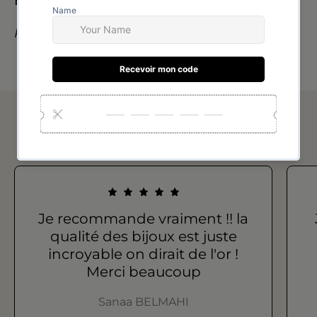
Expédition :
24h à 72h heures
Paiement à la livraison
Avis de nos clients
Je recommande vraiment !! la
qualité des bijoux est juste
incroyable on dirait de l'or !
Merci beaucoup
Sanaa BELMAHI