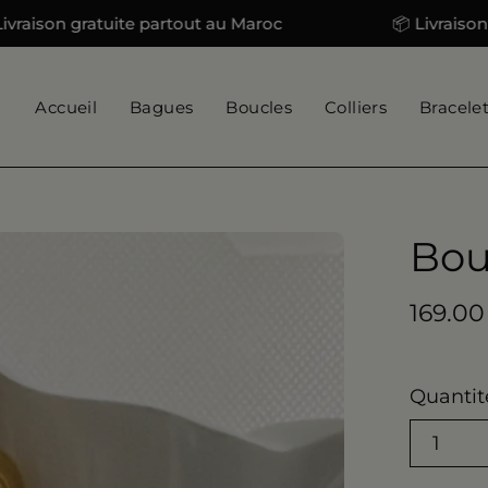
on gratuite partout au Maroc
📦 Livraison gratu
Accueil
Bagues
Boucles
Colliers
Bracele
Bou
Ouvrir
la
visionneuse
169.00
d'images
Quantit
1