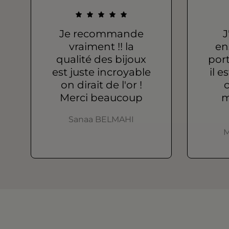
Je recommande
J
vraiment !! la
en
qualité des bijoux
port
est juste incroyable
il e
on dirait de l'or !
c
Merci beaucoup
m
Sanaa BELMAHI
M