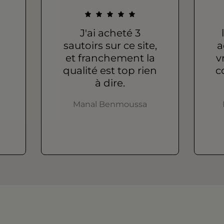
J'ai acheté 3
sautoirs sur ce site,
a
et franchement la
v
qualité est top rien
c
à dire.
Manal Benmoussa