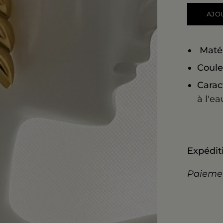
AJO
Maté
Coule
Carac
à l'ea
Expéditi
Paiemen