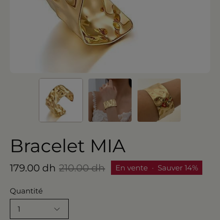
Bracelet MIA
179.00 dh
210.00 dh
En vente
•
Sauver
14%
Quantité
1