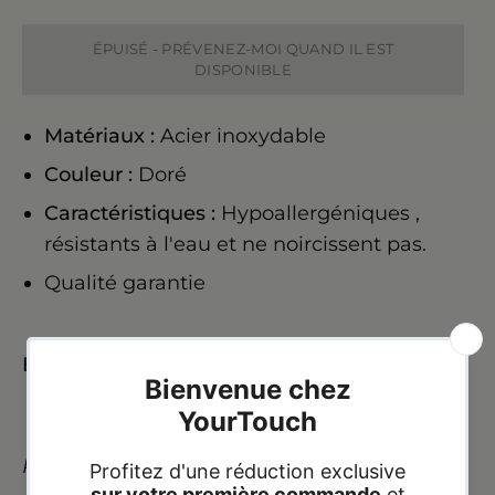
ÉPUISÉ - PRÉVENEZ-MOI QUAND IL EST
DISPONIBLE
Matériaux :
Acier inoxydable
Couleur :
Doré
Caractéristiques :
Hypoallergéniques
,
résistants à l'eau et ne noircissent pas.
Qualité garantie
Expédition :
24
h
à 72
h
heures
Paiement à la livraison