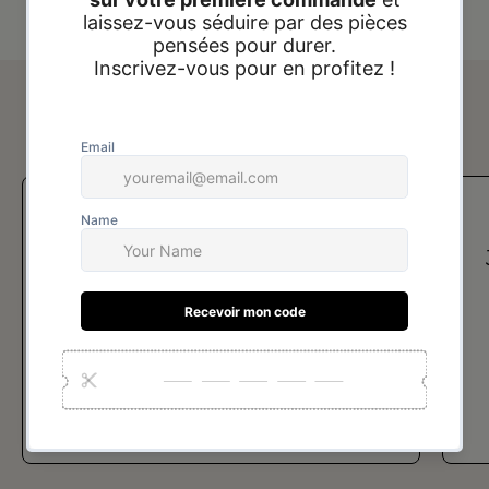
Avis de nos clients
Je recommande vraiment !! la
qualité des bijoux est juste
incroyable on dirait de l'or !
Merci beaucoup
Sanaa BELMAHI