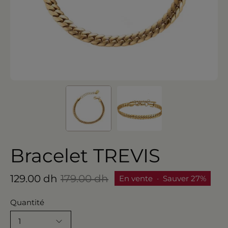
Bracelet TREVIS
129.00 dh
179.00 dh
En vente
•
Sauver
27%
Quantité
1