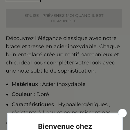
ÉPUISÉ - PRÉVENEZ-MOI QUAND IL EST
DISPONIBLE
Découvrez l'élégance classique avec notre
bracelet tressé en acier inoxydable. Chaque
brin entrelacé crée un motif harmonieux et
chic, idéal pour compléter votre look avec
une note subtile de sophistication.
Matériaux :
Acier inoxydable
Couleur :
Doré
Caractéristiques :
Hypoallergéniques
,
résistants à l'eau et ne noircissent pas.
Qualité garantie