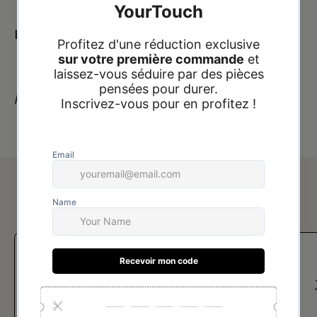
Expédition :
24
h
à 72
h
heures
Paiement à la livraison
Avis de nos clients
Je recommande vraiment !! la
qualité des bijoux est juste