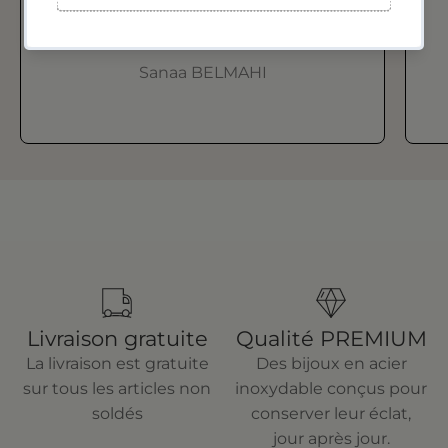
incroyable on dirait de l'or !
Merci beaucoup
Sanaa BELMAHI
Livraison gratuite
Qualité PREMIUM
La livraison est gratuite
Des bijoux en acier
sur tous les articles non
inoxydable conçus pour
soldés
conserver leur éclat,
jour après jour.