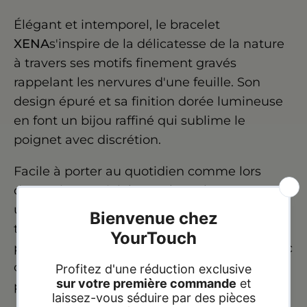
Élégant et intemporel, le bracelet
XENA
s'inspire de la délicatesse de la nature
à travers ses motifs finement gravés
rappelant les nervures d'une feuille. Son
design épuré et sa finition dorée lumineuse
en font un bijou raffiné qui sublime le
poignet avec discrétion.
Facile à porter au quotidien comme lors
d'occasions spéciales, ce bracelet apporte
une touche de sophistication naturelle à
toutes vos tenues. Son style minimaliste lui
permet de se porter seul pour une allure chic
ou en accumulation avec d'autres bracelets
pour un effet plus tendance.