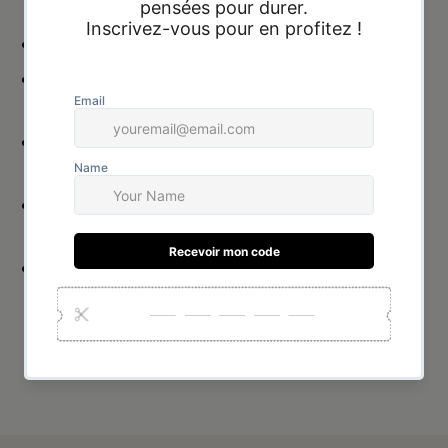
Couleur : doré
Acier inoxydable de haute qualité : ne
noircit pas, ne rouille pas
Hypoallergénique : convient aux peaux
sensibles
Résistant à l’eau : idéal pour un usage
quotidien
Finition soignée : brillance durable et
élégance intemporelle