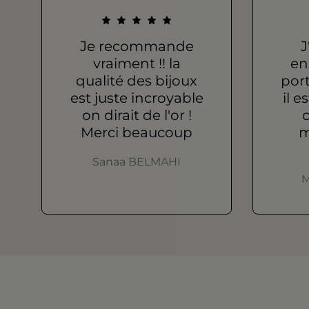
Je recommande
J
vraiment !! la
en
qualité des bijoux
port
est juste incroyable
il e
on dirait de l'or !
c
Merci beaucoup
m
Sanaa BELMAHI
M