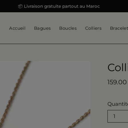
📦 Livraison gratuite partout au Maroc
📦 Li
Accueil
Bagues
Boucles
Colliers
Bracele
Col
159.00
Quantit
1