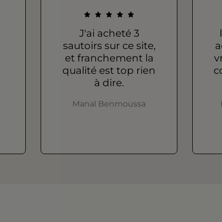
J'ai acheté 3
sautoirs sur ce site,
a
et franchement la
v
qualité est top rien
c
à dire.
Manal Benmoussa