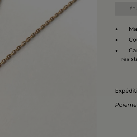
ÉP
Ma
Co
Car
résist
Expéditi
Paiemen