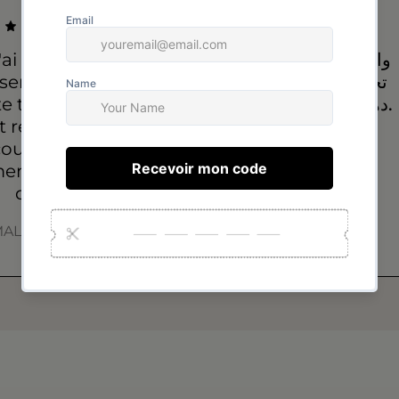
'ai acheté un
واعرين، إلا شفتيهم
semble que je
تحلفي عليهم حتى
e tous les jours,
دهب… شكراً بزاف.
st resté intact, la
ouleur est la
سعاد
eme, bonne
سعاد
qualité !
ALAK Bouldine