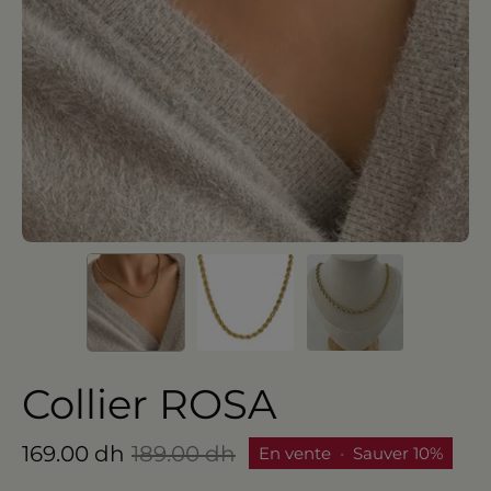
Collier ROSA
169.00 dh
189.00 dh
En vente
•
Sauver
10%