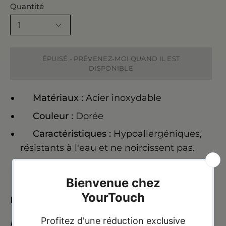
Quantité
1
ÉPUISÉ - PRÉVENEZ-MOI QUAND IL EST
DISPONIBLE
Matériaux :
Acier inoxydable
Couleur :
Dorée
Caractéristiques :
Hypoallergéniques,
résistants à l'eau et ne noircissent pas.
Expédition :
24h à 72h heures
Paiement à la livraison