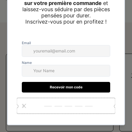
Avis de nos clients
Je recommande vraiment !! la
qualité des bijoux est juste
incroyable on dirait de l'or !
Merci beaucoup
Sanaa BELMAHI