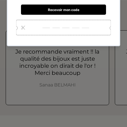
Avis de nos clients
Je recommande vraiment !! la
qualité des bijoux est juste
incroyable on dirait de l'or !
Merci beaucoup
Sanaa BELMAHI