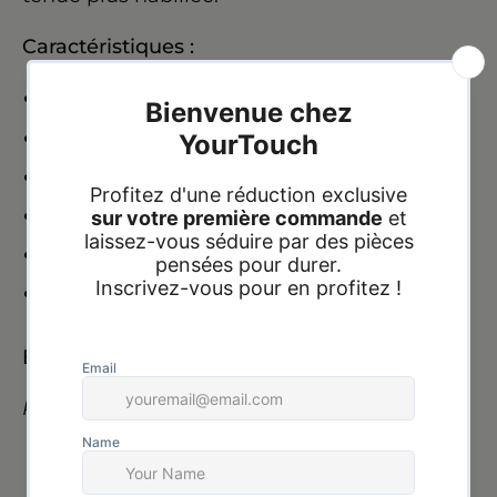
Caractéristiques :
Acier inoxydable premium
Couleur
:
Dorée
Hypoallergénique
Résistant à l’eau et au parfum
Ne ternit pas, ne rouille pas
Brillance durable
Expédition :
24h à 72h heures
Paiement à la livraison