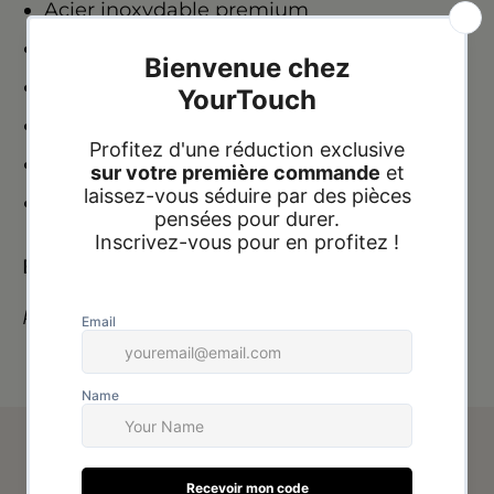
Acier inoxydable premium
Couleur
:
Dorée
Hypoallergénique
Résistant à l’eau et au parfum
Ne ternit pas, ne rouille pas
Brillance durable
Expédition :
24h à 72h heures
Paiement à la livraison
Avis de nos clients