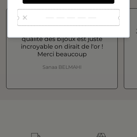
Je recommande vraiment !! la
qualité des bijoux est juste
incroyable on dirait de l'or !
Merci beaucoup
Sanaa BELMAHI