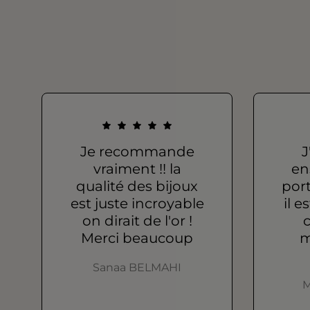
Je recommande
J
vraiment !! la
en
qualité des bijoux
port
est juste incroyable
il e
on dirait de l'or !
c
Merci beaucoup
m
Sanaa BELMAHI
M