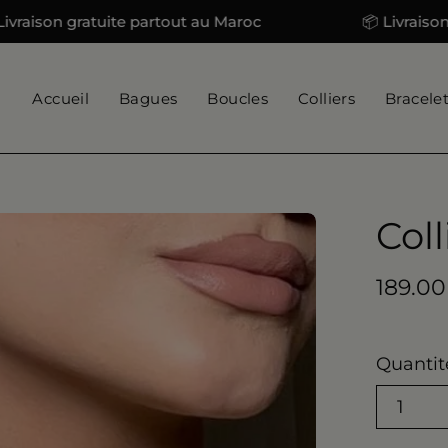
son gratuite partout au Maroc
📦 Livraison grat
Accueil
Bagues
Boucles
Colliers
Bracele
Coll
Ouvrir
la
visionneuse
189.00
d'images
Quantit
1