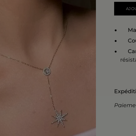
AJO
Ma
Co
Car
résist
Expéditi
Paiemen