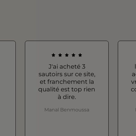
J'ai acheté 3
sautoirs sur ce site,
a
et franchement la
v
qualité est top rien
c
à dire.
Manal Benmoussa