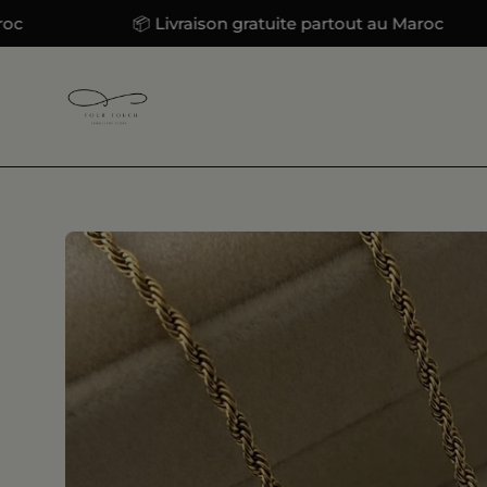
Aller
📦 Livraison gratuite partout au Maroc
au
contenu
Ouvrir
la
visionneuse
d'images