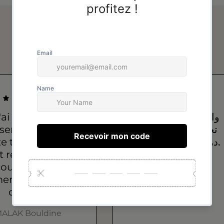
Avis de nos clients
'ai acheté un
واعرين، إلا شفتيهم
semble que je
تحلفي عليهم حتى
e tous les jours,
دهب… شكراً بزاف.
st resté intact, la
ouleur est la
سعاد
eme, bonne
سعاد
qualité !
ALAK Bouldine