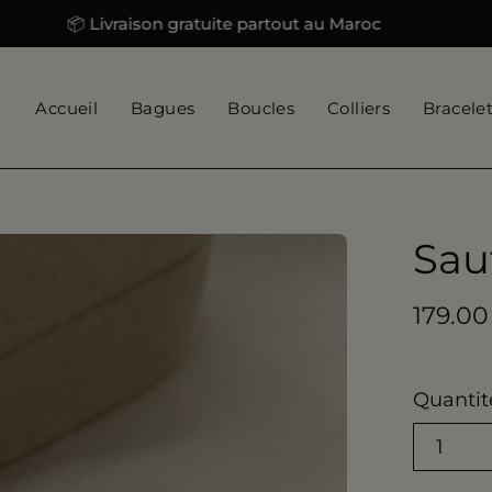
📦 Livraison gratuite partout au Maroc
📦 Livr
Accueil
Bagues
Boucles
Colliers
Bracele
Sau
179.00
Quantit
1