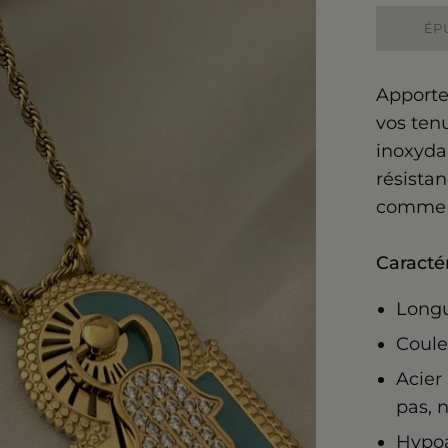
ÉP
Apporte
vos tenu
inoxydab
résistan
comme l
Caractér
Longu
Coule
Acier
pas, n
Hypoa