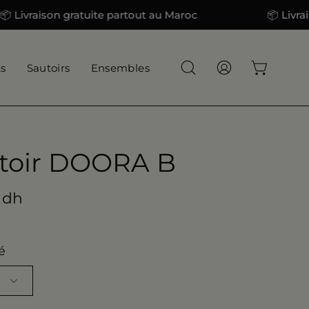
aison gratuite partout au Maroc
📦 Livraison gr
ts
Sautoirs
Ensembles
Ouvrir
Mon
Ouvrir le
la
compte
barre
de
recherche
toir DOORA B
 dh
é