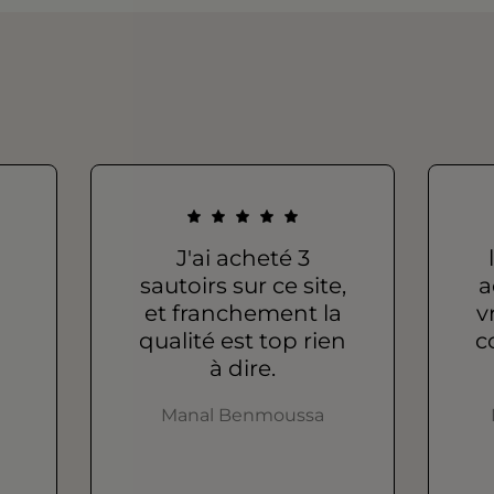
J'ai acheté 3
sautoirs sur ce site,
a
et franchement la
v
qualité est top rien
c
à dire.
Manal Benmoussa