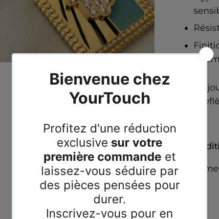
sensi
Résis
Finit
intem
Un bijo
qui refl
Expéditi
Paiemen