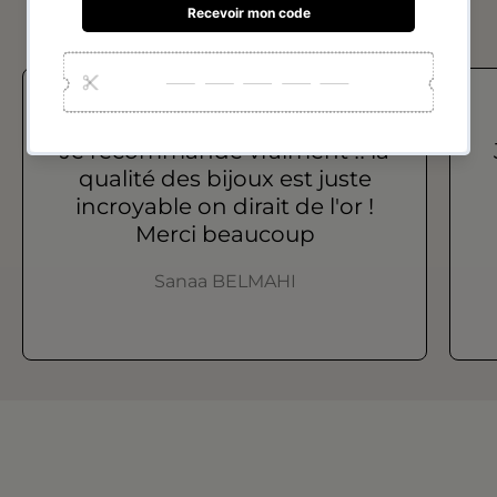
Avis de nos clients
Je recommande vraiment !! la
qualité des bijoux est juste
incroyable on dirait de l'or !
Merci beaucoup
Sanaa BELMAHI